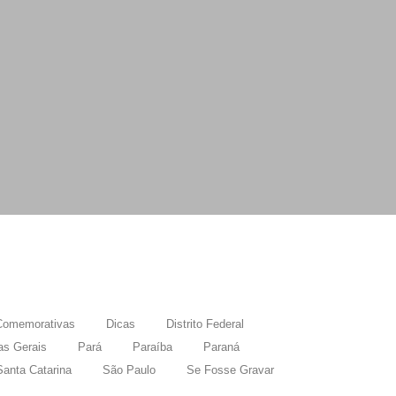
Comemorativas
Dicas
Distrito Federal
as Gerais
Pará
Paraíba
Paraná
Santa Catarina
São Paulo
Se Fosse Gravar