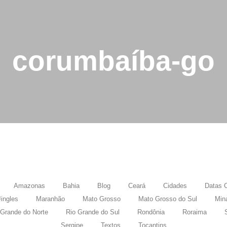
corumbaíba-go
Amazonas
Bahia
Blog
Ceará
Cidades
Datas 
Jingles
Maranhão
Mato Grosso
Mato Grosso do Sul
Min
 Grande do Norte
Rio Grande do Sul
Rondônia
Roraima
Sergipe
Textos
Tocantins