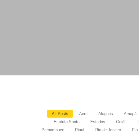
All Posts
Acre
Alagoas
Amapá
Espírito Santo
Estados
Goiás
Pernambuco
Piauí
Rio de Janeiro
Rio