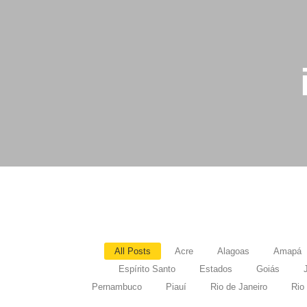
All Posts
Acre
Alagoas
Amapá
Espírito Santo
Estados
Goiás
Pernambuco
Piauí
Rio de Janeiro
Rio