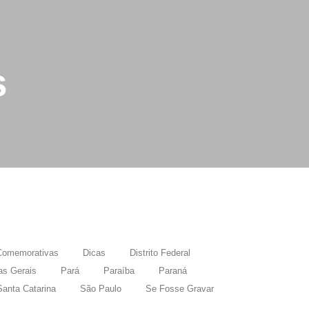
s
Comemorativas
Dicas
Distrito Federal
as Gerais
Pará
Paraíba
Paraná
Santa Catarina
São Paulo
Se Fosse Gravar