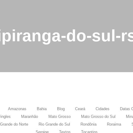
ipiranga-do-sul-r
Amazonas
Bahia
Blog
Ceará
Cidades
Datas 
Jingles
Maranhão
Mato Grosso
Mato Grosso do Sul
Min
 Grande do Norte
Rio Grande do Sul
Rondônia
Roraima
Sergipe
Textos
Tocantins