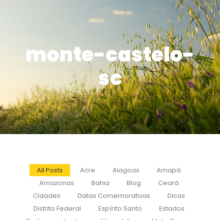
monte-castelo-
sc
All Posts
Acre
Alagoas
Amapá
Amazonas
Bahia
Blog
Ceará
Cidades
Datas Comemorativas
Dicas
Distrito Federal
Espírito Santo
Estados