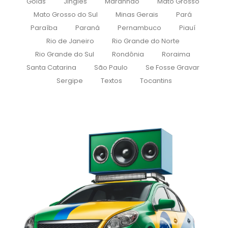
Goiás
Jingles
Maranhão
Mato Grosso
Mato Grosso do Sul
Minas Gerais
Pará
Paraíba
Paraná
Pernambuco
Piauí
Rio de Janeiro
Rio Grande do Norte
Rio Grande do Sul
Rondônia
Roraima
Santa Catarina
São Paulo
Se Fosse Gravar
Sergipe
Textos
Tocantins