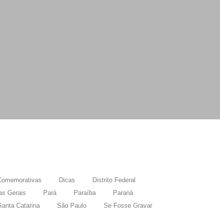
Comemorativas
Dicas
Distrito Federal
as Gerais
Pará
Paraíba
Paraná
Santa Catarina
São Paulo
Se Fosse Gravar