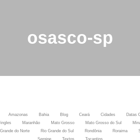
osasco-sp
Amazonas
Bahia
Blog
Ceará
Cidades
Datas 
Jingles
Maranhão
Mato Grosso
Mato Grosso do Sul
Min
 Grande do Norte
Rio Grande do Sul
Rondônia
Roraima
Sergipe
Textos
Tocantins