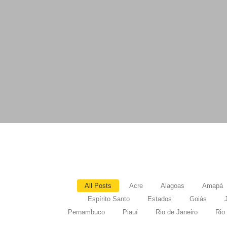
All Posts
Acre
Alagoas
Amapá
Espírito Santo
Estados
Goiás
Pernambuco
Piauí
Rio de Janeiro
Rio