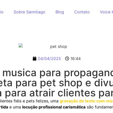
cio
Sobre Sanntiago
Blog
Contato
Voice 
04/04/2025
16:44
 musica para propagan
eta para pet shop e div
a para atrair clientes p
entes fiéis e pets felizes, uma
gravação de texto com mú
rtida
e uma
locução profissional carismática
são fundament