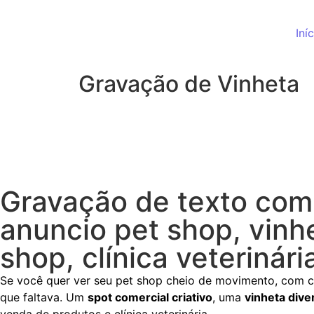
Iní
Gravação de Vinheta
Gravação de texto com
anuncio pet shop, vinh
shop, clínica veterinári
Se você quer ver seu pet shop cheio de movimento, com cli
que faltava. Um
spot comercial criativo
, uma
vinheta dive
venda de produtos e clínica veterinária.